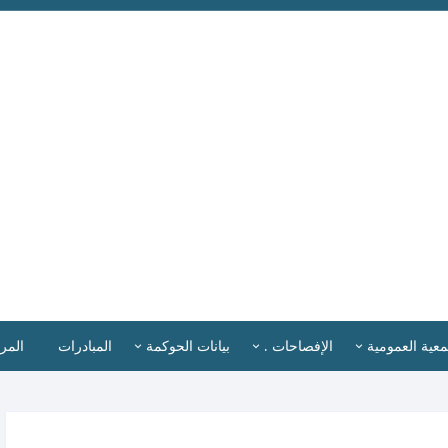
معية العمومية
الإفصاحات .
بيانات الحوكمة
المبادرات
المر
ضاء الجمعية العمومية .
المدير التنفيذي
اللـــــوائـــح والــســيـــاســـات
أخبا
تمارة طلب عضوية
إقرارات الإفصاح .
القوائم المالية
الب