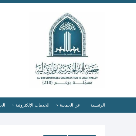
الرئيسية
عن الجمعية
الخدمات الإلكترونية
الج
رسالتنا وأهدافنا
تسجيل المستفيدين
أع
طلب إعانة
شهادة ترخيص منظمة غير ربحية
اس