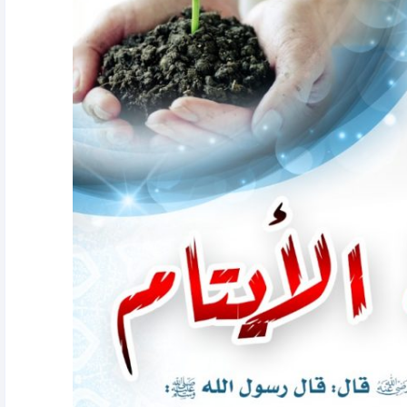
الـــتــقــــاريـــــر الـــســـنـــويــــة
تقييم المخاطر المتأصلة و الكامنة
لجمعية البر الخيرية بوادي ليه
خـارطـة الخطة الاستراتيجية