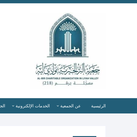
الرئيسية
عن الجمعية
الخدمات الإلكترونية
الج
رسالتنا وأهدافنا
تسجيل المستفيدين
أع
طلب إعانة
شهادة ترخيص منظمة غير ربحية
اس