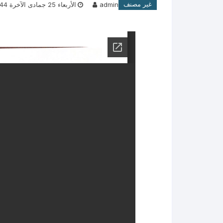
غير مصنف
admin
الأربعاء 25 جمادى الآخرة 1444هـ 18-1-2023م
السجل التجاري لجمعية البر الخيرية
آل
بوادي ليه .
ال
شهادات تراخيص التبرعات ( برامج +
محا
المتجر الإلكتروني )
مح
أسماء المرشحين لمجلس الإدارة
ال
القادم .
خطاب تشكيل مجلس الإدارة + تهنئة
فـريــق الـعـمـل بالــجـمـعـيــة
الخطة التشغيليه للبرامج2026م
إحـصــائــيــات الــمــســاعـدات
الـــــــــمـــــــــؤســــــــــســــــــــون