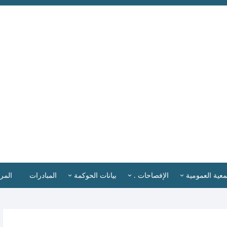
معية العمومية
الإفصاحات .
بيانات الحوكمة
المبادرات
المر
ضاء الجمعية العمومية .
المدير التنفيذي
اللـــــوائـــح والــســيـــاســـات
أخبا
تمارة طلب عضوية
إقرارات الإفصاح .
القوائم المالية
الب