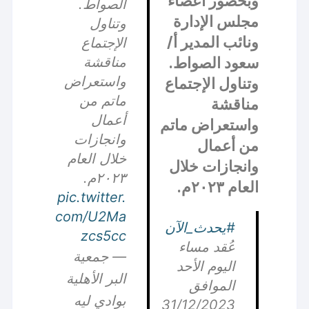
وبحضور أعضاء
الصواط.
مجلس الإدارة
وتناول
ونائب المدير أ/
الإجتماع
سعود الصواط.
مناقشة
واستعراض
وتناول الإجتماع
ماتم من
مناقشة
أعمال
واستعراض ماتم
وانجازات
من أعمال
خلال العام
وانجازات خلال
٢٠٢٣م.
العام ٢٠٢٣م.
pic.twitter.
com/U2Ma
#يحدث_الآن
zcs5cc
عُقد مساء
— جمعية
اليوم الأحد
البر الأهلية
الموافق
بوادي ليه
31/12/2023