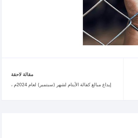
الـــتــقــــاريـــــر الـــســـنـــويــــة
تقييم المخاطر المتأصلة و الكامنة
لجمعية البر الخيرية بوادي ليه
خـارطـة الخطة الاستراتيجية
مقالة لاحقة
إيداع مبالغ كفالة الأيتام لشهر (سبتمبر) لعام 2024م ،