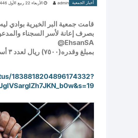
أخبار الجمعية
admin
الأربعاء 22 ربيع الأول 1446هـ 25-9-2024م
السجل التجاري لجمعية البر الخيرية
آل
بوادي ليه .
ال
قامت جمعية البر الخيرية بوادي ليه
بصرف إعانة لأسر السجناء والمدع
شهادات تراخيص التبرعات ( برامج +
محا
المتجر الإلكتروني )
‎@EhsanSA
مح
بمبلغ وقدره(٧٥٠٠) ريال لعدد ٣ أسر .
أسماء المرشحين لمجلس الإدارة
ال
القادم .
tatus/1838818204896174332?
خطاب تشكيل مجلس الإدارة + تهنئة
JgIVSargIZh7JKN_b0w&s=19
فـريــق الـعـمـل بالــجـمـعـيــة
الخطة التشغيليه للبرامج2026م
إحـصــائــيــات الــمــســاعـدات
الـــــــــمـــــــــؤســــــــــســــــــــون