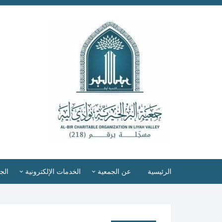
الرئيسية
عن الجمعية
الخدمات الإلكترونية
الج
رسالتنا وأهدافنا
تسجيل المستفيدين
أع
طلب إعانة
شهادة ترخيص منظمة غير ربحية
اس