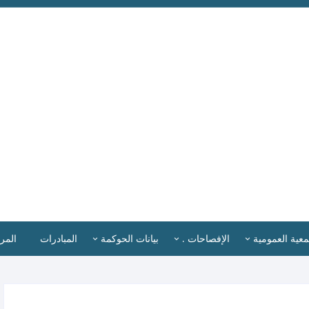
معية العمومية
الإفصاحات .
بيانات الحوكمة
المبادرات
المر
ضاء الجمعية العمومية .
المدير التنفيذي
اللـــــوائـــح والــســيـــاســـات
أخبا
تمارة طلب عضوية
إقرارات الإفصاح .
القوائم المالية
الب